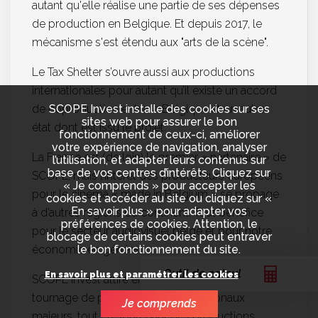
autant qu'elle réalise une partie de ses dépenses
de production en Belgique. Et depuis 2017, le
mécanisme s'est étendu aux "arts de la scène".
Le Tax Shelter s’ouvre aussi aux productions
internationales pour autant qu’il existe un accord
de coproduction entre la Belgique et un autre
SCOPE Invest installe des cookies sur ses
sites web pour assurer le bon
état dont est issu le projet.
fonctionnement de ceux-ci, améliorer
votre expérience de navigation, analyser
La France est (de loin) le premier « partenaire » de
l’utilisation, et adapter leurs contenus sur
base de vos centres d’intérêts. Cliquez sur
SCOPE, mais l’intérêt des producteurs européens
« Je comprends » pour accepter les
pour le cinéma « made in Belgium » se propage
cookies et accéder au site ou cliquez sur «
En savoir plus » pour adapter vos
à d’autres régions du continent. Tout bénéfice
préférences de cookies. Attention, le
pour le secteur audiovisuel belge et pour notre
blocage de certains cookies peut entraver
économie en général.
le bon fonctionnement du site.
Outil de calcul
En savoir plus et paramétrer les cookies
SCOPE Invest attire en Belgique chaque année le
tournage de plusieurs films internationaux
Je comprends
majeurs, tout en soutenant des productions