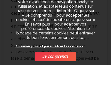
donnera une première idée du montant
votre expérience de navigation, analyser
l’utilisation, et adapter leurs contenus sur
d’investissement possible. Cet outil n’est pas
base de vos centres d’intérêts. Cliquez sur
destiné à donner un calcul final (pour lequel il faut
« Je comprends » pour accepter les
procéder à plusieurs itérations), mais une
cookies et accéder au site ou cliquez sur «
En savoir plus » pour adapter vos
estimation initiale. L’outil complet de calcul mis à
préférences de cookies. Attention, le
disposition des investisseurs par SCOPE Invest
blocage de certains cookies peut entraver
le bon fonctionnement du site.
est disponible sur la plateforme extranet de
SCOPE Invest mytaxshelter.be. Si vous ne
En savoir plus et paramétrer les cookies
disposez pas encore de vos accès, veuillez en
Je comprends
faire la demande à mytaxshelter@scopeinvest.be
Pour les personnes morales qui bénéficient du
taux réduit d’imposition, le Gain Global sur la
durée de l’Opération peut être négatif jusque
-15,80%.
La situation particulière de l’Investisseur doit être
étudiée avec son conseiller fiscal habituel avant