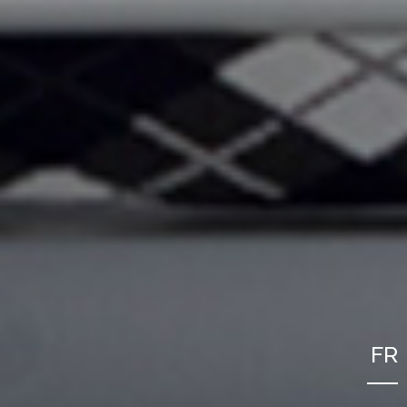
FR
NL