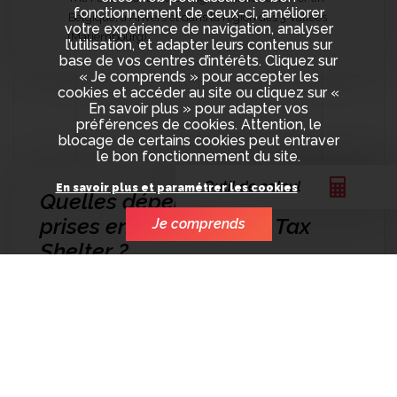
fonctionnement de ceux-ci, améliorer
Belgique, à Anvers et dans la région des 3 Vallées
votre expérience de navigation, analyser
(Mariembourg).
l’utilisation, et adapter leurs contenus sur
base de vos centres d’intérêts. Cliquez sur
« Je comprends » pour accepter les
cookies et accéder au site ou cliquez sur «
En savoir plus » pour adapter vos
préférences de cookies. Attention, le
blocage de certains cookies peut entraver
le bon fonctionnement du site.
Outil de calcul
En savoir plus et paramétrer les cookies
Quelles dépenses ont pu être
prises en charge par le Tax
Je comprends
Shelter ?
David Ragonig : « Dès le moment où on tourne
en Belgique, il y a des techniciens à engager, du
matériel qu’il faut louer sur place et puis de la