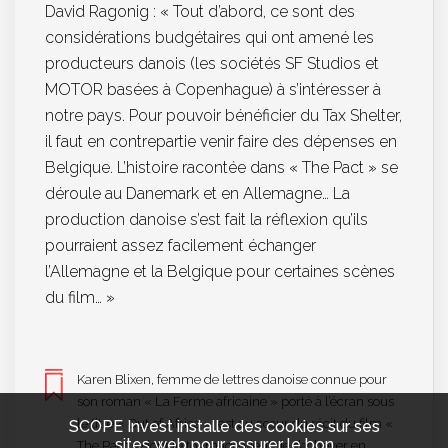
David Ragonig : « Tout d’abord, ce sont des
considérations budgétaires qui ont amené les
producteurs danois (les sociétés SF Studios et
MOTOR basées à Copenhague) à s’intéresser à
notre pays. Pour pouvoir bénéficier du Tax Shelter,
il faut en contrepartie venir faire des dépenses en
Belgique. L’histoire racontée dans « The Pact » se
déroule au Danemark et en Allemagne… La
production danoise s’est fait la réflexion qu’ils
pourraient assez facilement échanger
l’Allemagne et la Belgique pour certaines scènes
du film… »
Karen Blixen, femme de lettres danoise connue pour
son roman « La Ferme africaine » porté à l’écran sous
le titre « Out of Africa », est au cœur du récit du film «
SCOPE Invest installe des cookies sur ses
sites web pour assurer le bon
The Pact » dont le tournage vient de s’achever en