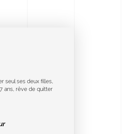
r seul ses deux filles,
17 ans, rêve de quitter
ur