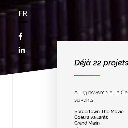
FR
NL
EN
Déjà 22 projet
Au 13 novembre, la Cell
suivants:
Bordertown The Movie
Coeurs vaillants
Grand Marin