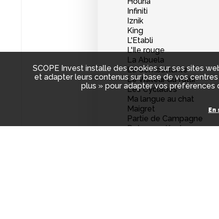
Houria
Infiniti
Iznik
King
L'Etabli
L'Ile rouge
La Abuela
SCOPE Invest installe des cookies sur ses sites web
La Combattante
et adapter leurs contenus sur base de vos centres 
Le Visiteur du futur
plus » pour adapter vos préférences d
Les Cyclades
Ma langue au chat
Maigret
En 
Partie de Campagne
Peter von Kant
Robuste
Singin' in the rain
Sommets
Tom
Tout s'est bien passé
Quelques projets doiven
investisseurs diposeron