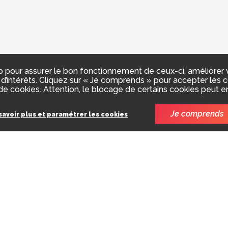
 pour assurer le bon fonctionnement de ceux-ci, améliorer vot
d’intérêts. Cliquez sur « Je comprends » pour accepter les co
e cookies. Attention, le blocage de certains cookies peut e
Je comprends
savoir plus et paramétrer les cookies
t encore être traités par l'administration mais il paraît
t de leur attestation bien avant la fin de l'année.