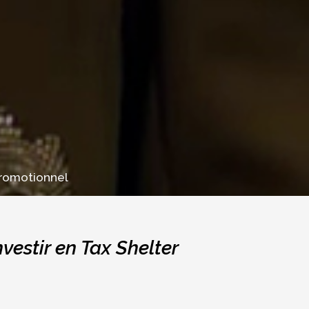
romotionnel
nvestir en Tax Shelter