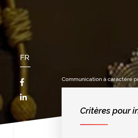
FR
NL
Communication à caractère p
EN
Critères pour i