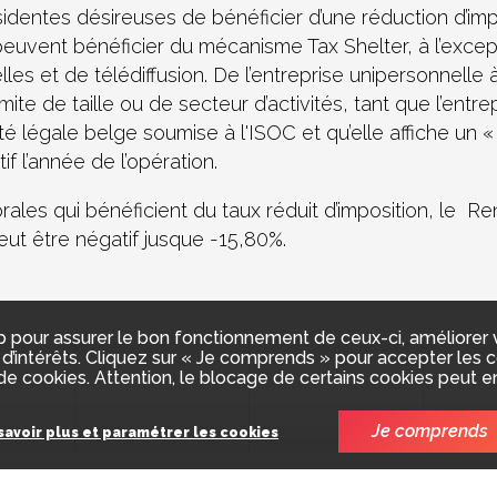
sidentes désireuses de bénéficier d’une réduction d’im
f peuvent bénéficier du mécanisme Tax Shelter, à l’exce
les et de télédiffusion. De l’entreprise unipersonnelle 
imite de taille ou de secteur d’activités, tant que l’entre
tité légale belge soumise à l'ISOC et qu’elle affiche u
if l’année de l’opération.
ales qui bénéficient du taux réduit d’imposition, le Re
eut être négatif jusque -15,80%.
 pour assurer le bon fonctionnement de ceux-ci, améliorer vot
d’intérêts. Cliquez sur « Je comprends » pour accepter les co
e cookies. Attention, le blocage de certains cookies peut e
Je comprends
savoir plus et paramétrer les cookies