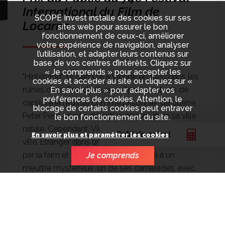
International du Film de
SCOPE Invest installe des cookies sur ses
Locarno
sites web pour assurer le bon
fonctionnement de ceux-ci, améliorer
votre expérience de navigation, analyser
l’utilisation, et adapter leurs contenus sur
base de vos centres d’intérêts. Cliquez sur
« Je comprends » pour accepter les
"Hinterland" se déroule à Vienne en 1920 dans les
cookies et accéder au site ou cliquez sur «
ruines de la Grande Guerre. Après sept ans de
En savoir plus » pour adapter vos
préférences de cookies. Attention, le
captivité en Russie comme prisonnier de guerre,
blocage de certains cookies peut entraver
Peter Perg, ancien détective, revient dans sa ville
le bon fonctionnement du site.
natale. Cependant, Vienne n'est plus la même
Outil de calcul
En savoir plus et paramétrer les cookies
ville. Étranger dans un monde sombre, marqué
par la faim et le crime, il est confronté à un
Je comprends
meurtre mystérieux: un de ses camarades, avec
qui Perg était en Sibérie, a été assassiné et il se
donne pour objectif de trouver le meurtrier pour
le traduire en justice.