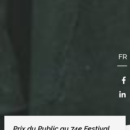
FR
NL
EN
Prix du Public au 74e Festival