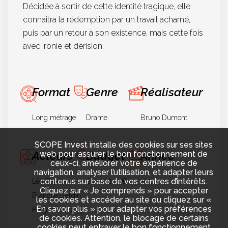
Décidée à sortir de cette identité tragique, elle
connaitra la rédemption par un travail acharné,
puis par un retour à son existence, mais cette fois
avec ironie et dérision.
Format
Genre
Réalisateur
Long métrage
Drame
Bruno Dumont
SCOPE Invest installe des cookies sur ses sites
Acteurs
Budget
Année
web pour assurer le bon fonctionnement de
ceux-ci, améliorer votre expérience de
navigation, analyser l’utilisation, et adapter leurs
contenus sur base de vos centres d’intérêts.
Léa Seydoux
6.000.000€
2021
Cliquez sur « Je comprends » pour accepter
Blanche Gardin
les cookies et accéder au site ou cliquez sur «
En savoir plus » pour adapter vos préférences
Benjamin Biolay
de cookies. Attention, le blocage de certains
cookies peut entraver le bon fonctionnement