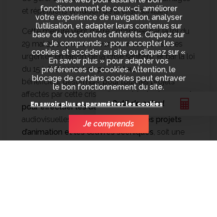
fonctionnement de ceux-ci, améliorer
1
et répétitions en raison de la crise sanitaire
.
votre expérience de navigation, analyser
l’utilisation, et adapter leurs contenus sur
Cette mesure vient d'être confirmée par la loi du
base de vos centres d’intérêts. Cliquez sur
« Je comprends » pour accepter les
29 mai 2020 portant diverses mesures fiscales
cookies et accéder au site ou cliquez sur «
urgentes en raison de la crise sanitaire, et par la loi
En savoir plus » pour adapter vos
du 15 juillet 2020. Les producteurs
préférences de cookies. Attention, le
blocage de certains cookies peut entraver
bénéficient désormais, pour tous les projets
le bon fonctionnement du site.
affectés par cette crise, d’une
période de 30 mois
Outil de calcul
En savoir plus et paramétrer les cookies
pour effectuer les dépenses
sur les œuvres
audiovisuelles, et de
36 mois pour les projets
Je comprends
d’animation et les œuvres scéniques
, soit une
prolongation de 12 mois
par rapport à la situation
antérieure.
1. Voir sur ce blog l'article "
Impact de la crise du