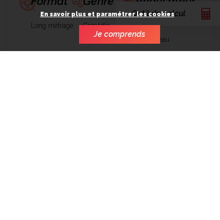
Format
Genre
Réalisateur
Outil de calcul
En savoir plus et paramétrer les cookies
Long métrage
Comédie
Julien
Je comprends
Rappeneau
Acteurs
Budget
Année
Kyan Khojandi
5.000.000€
2016
Noémie Lvovsky
Alice Isaaz
Implication de
SCOPE
Financement
Distribution