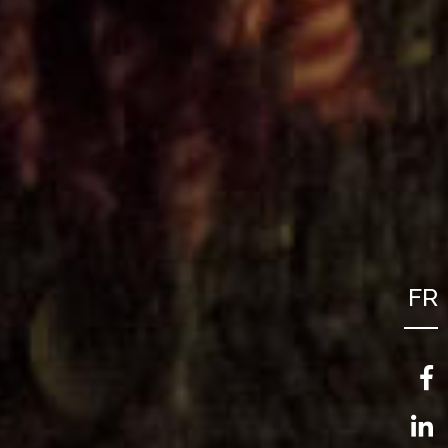
FR
NL
EN