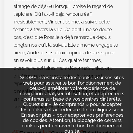
étrange de déjà-vu lorsqu'il croise le regard de
l'épicière. Où l'a-t-il déjà rencontrée ?
Irrésistiblement, Vincent se met à suivre cette
femme à travers la ville. Ce dont il ne se doute
pas, c'est que Rosalie a déjà remarqué depuis
longtemps qu'il la suivait. Elle a même engagé sa
nièce, Aude, et ses deux copines délurées pour
en savoir plus sur lui. Ces quatre femmes,
d'ordinaire solitaires mais désormais unies, ont
pris Vincent à son propre jeu. Aude prend
SCOPE Invest installe des cookies sur ses sites
web pour assurer le bon fonctionnement de
rapidement goût à sa nouvelle mission, venue
ceux-ci, améliorer votre expérience de
pimenter une vie trop tranquille, rythmée par des
navigation, analyser l’utilisation, et adapter leurs
contenus sur base de vos centres d’intérêts.
emplois précaires et les inventions délirantes de
Cliquez sur « Je comprends » pour accepter
son « kolocataire », artiste de cirque.
les cookies et accéder au site ou cliquez sur «
En savoir plus » pour adapter vos préférences
de cookies. Attention, le blocage de certains
cookies peut entraver le bon fonctionnement
du site.