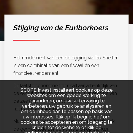
Stijging van de Euriborkoers
Het rendement van een belegging via Tax Shelter
is een combinatie van een fiscaal én een
financieel rendement.
Dit laatste schommelt per halfjaar, afhankelijk van
SCOPE Invest installeert cookies op deze
de evolutie van de gemiddelde Euriborkoers van
websites om een goede werking te
garanderen, om uw surfervaring te
de zes maanden die voorafgaan aan de
verbeteren, uw gebruik te analyseren en
halfjaarlijkse afsluiting.
om de inhoud aan te passen op basis van
uw interesses. Klik op ‘Ik begrijp het’ om
Nu de rentevoeten weer sterk stijgen, heeft ook
cookies te accepteren en om toegang te
krijgen tot de website of klik op
de gemiddelde Euriborkoers zich op 1 januari
‘configureer cookies’ om uw voorkeuren