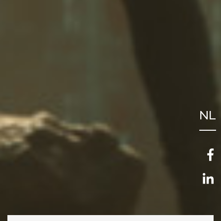
NL
FR
EN