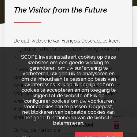
The Visitor from the Future
De cult-webserie van François Descraques keert
negen jaar na het laatste seizoen terug voor een
zeer succesvolle evenementenfilm.
SCOPE Invest installeert cookies op deze
websites om een goede werking te
garanderen, om uw surfervaring te
In voorbereiding in de schaduw sinds 2014, is
verbeteren, uw gebruik te analyseren en
deze film heel anders dan andere producties die
om de inhoud aan te passen op basis van
uw interesses. Klik op ‘Ik begrijp het’ om
op internet zijn ontstaan. Waar
The Manor
en
Not
cookies te accepteren en om toegang te
Very Normal Activities
regelrechte mislukkingen
krijgen tot de website of klik op
‘configureer cookies’ om uw voorkeuren
waren, onderscheidt
The Visitor from the Future
voor cookies aan te passen. Opgepast,
zich als een sciencefictionfilm die zowel
het blokkeren van bepaalde cookies kan
standhoudt als een eerbetoon is aan zijn erfgoed.
het goed functioneren van de website
belemmeren.
Rekentool
Dankzij de humor die zo kenmerkend is voor de