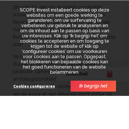
Simone Veil, een van de meest prominente
SCOPE Invest installeert cookies op deze
vrouwen in Frankrijk in de 20e eeuw, was een
websites om een goede werking te
garanderen, om uw surfervaring te
tiener toen zij met haar moeder en zusters naar
verbeteren, uw gebruik te analyseren en
Auschwitz werd gedeporteerd en daarna naar
om de inhoud aan te passen op basis van
uw interesses. Klik op ‘Ik begrijp het’ om
Bergen-Belsen werd gestuurd, waar haar moeder
cookies te accepteren en om toegang te
stierf.
krijgen tot de website of klik op
‘configureer cookies’ om uw voorkeuren
voor cookies aan te passen. Opgepast,
Na haar terugkeer naar Frankrijk na de oorlog,
het blokkeren van bepaalde cookies kan
studeerde Veil rechten en had een lange
het goed functioneren van de website
juridische carrière voordat zij minister van Justitie
belemmeren.
Rekentool
en Volksgezondheid werd. Ze was een fervent
Ik begrijp het
voorvechtster van de rechten van de mens en
Cookies configureren
van de vrouw en een drijvende kracht achter het
idee dat de Europese samenwerking een middel
voor vrede moest zijn.