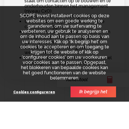
staat om contacten op te bouwen en te
onderhouden binnen het management
(niveau CxO)
SCOPE Invest installeert cookies op deze
Sterke relationele vaardigheden
websites om een goede werking te
U houdt van prospecteren en nieuwe
garanderen, om uw surfervaring te
contacten leggen
verbeteren, uw gebruik te analyseren en
Uitstekend voorkomen en in staat om in
om de inhoud aan te passen op basis van
het openbaar en voor een publiek te
uw interesses. Klik op ‘Ik begrijp het’ om
communiceren
cookies te accepteren en om toegang te
Goede kennis van de digitale
krijgen tot de website of klik op
werkmiddelen
‘configureer cookies’ om uw voorkeuren
Interesse voor cijfers en in staat om snel
voor cookies aan te passen. Opgepast,
overtuigende resultaten te behalen
het blokkeren van bepaalde cookies kan
het goed functioneren van de website
belemmeren.
Rekentool
Ik begrijp het
Cookies configureren
Opdrachten