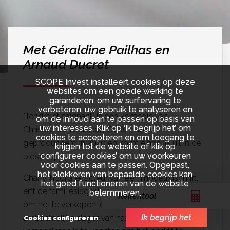
Met Géraldine Pailhas en
Arnaud Ducret
SCOPE Invest installeert cookies op deze
websites om een goede werking te
garanderen, om uw surfervaring te
verbeteren, uw gebruik te analyseren en
"Tendre et saignant" is een komedie van
om de inhoud aan te passen op basis van
uw interesses. Klik op ‘Ik begrijp het’ om
Christopher Thomson. De film werd
cookies te accepteren en om toegang te
geproduceerd in 2020 en komt eindelijk uit in de
krijgen tot de website of klik op
‘configureer cookies’ om uw voorkeuren
bioscoop.
voor cookies aan te passen. Opgepast,
het blokkeren van bepaalde cookies kan
Charly, hoofdredacteur van een modetijdschrift,
het goed functioneren van de website
erft de familieslagerij. Terwijl ze zich voorbereidt
belemmeren.
Rekentool
om het te verkopen, ontmoet ze Martial, de
Ik begrijp het
ambachtelijke slager van haar vader, die
Cookies configureren