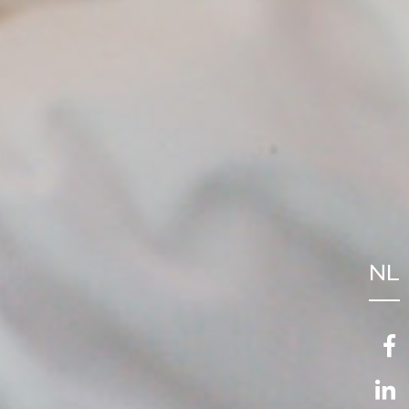
NL
FR
EN