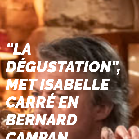
"LA
DÉGUSTATION",
MET ISABELLE
CARRÉ EN
BERNARD
CAMPAN