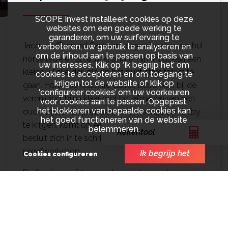
SCOPE Invest installeert cookies op deze
websites om een goede werking te
garanderen, om uw surfervaring te
Jacques (Bernard Campan) is gescheiden van het
verbeteren, uw gebruik te analyseren en
om de inhoud aan te passen op basis van
norse type en al te lang single. Hij runt alleen een
uw interesses. Klik op ‘Ik begrijp het’ om
kleine wijnkelder, die op het punt staat failliet te
cookies te accepteren en om toegang te
krijgen tot de website of klik op
gaan. Hortense (Isabelle Carré), betrokken bij de
‘configureer cookies’ om uw voorkeuren
vereniging, bijna klaar met het afmaken van een
voor cookies aan te passen. Opgepast,
het blokkeren van bepaalde cookies kan
oude vrijster, en probeert in haar eentje een baby
het goed functioneren van de website
te krijgen, komt op een dag in haar winkel en
belemmeren.
Rekentool
besluit zich in te schrijven voor een
proefworkshop...
Ik begrijp het
Cookies configureren
De film is vanaf 31 augustus in alle goede
bioscoopzalen te zien.