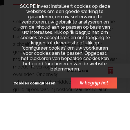
SCOPE Invest installeert cookies op deze
websites om een goede werking te
garanderen, om uw surfervaring te
Céline Devaux stuwt het charmante duo Blanche
verbeteren, uw gebruik te analyseren en
om de inhoud aan te passen op basis van
Gardin/Laurent Lafitte naar het middelpunt voor
uw interesses. Klik op ‘Ik begrijp het’ om
hun eerste langspeelfilm. Vandaag haat Jeanne
cookies te accepteren en om toegang te
krijgen tot de website of klik op
zichzelf. Toch heeft iedereen altijd van haar
‘configureer cookies’ om uw voorkeuren
gehouden. Ze heeft een grote schuldenlast en
voor cookies aan te passen. Opgepast,
het blokkeren van bepaalde cookies kan
moet naar Lissabon om het appartement van haar
het goed functioneren van de website
moeder te verkopen, die door haar schuld is
belemmeren.
Rekentool
overleden. Onderweg komt ze Jean tegen. Ze
zaten samen op de middelbare school, en hoe
Ik begrijp het
Cookies configureren
grillig hij ook was, hij besloot haar niet te laten
gaan...