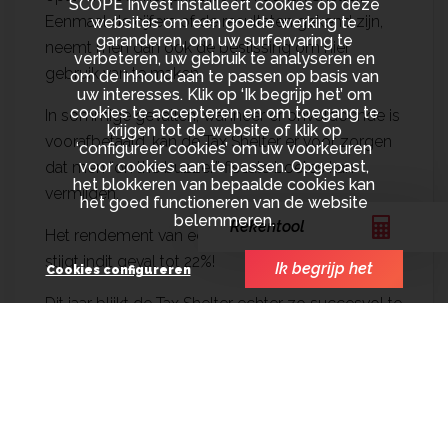
SCOPE Invest installeert cookies op deze
Eenmaal de cijfers of de resultaten gekend zijn,
websites om een goede werking te
garanderen, om uw surfervaring te
neemt men dan ook de beslissing om hier
verbeteren, uw gebruik te analyseren en
gebruik van te maken.
om de inhoud aan te passen op basis van
uw interesses. Klik op ‘Ik begrijp het’ om
cookies te accepteren en om toegang te
In sommige gevallen, wanneer er onvoldoende is
krijgen tot de website of klik op
voorafbetaald, kan de Tax Shelter er voor zorgen
‘configureer cookies’ om uw voorkeuren
voor cookies aan te passen. Opgepast,
dat men “on the buzzer” fiscale boetes kan
het blokkeren van bepaalde cookies kan
vermijden.
het goed functioneren van de website
belemmeren.
Rekentool
Het rendement van een Tax Shelter investering
stijgt indit geval tot 22%!
Ik begrijp het
Cookies configureren
Dit jaar blijkt de Tax Shelter echter zo succesvol te
zijn dat de vraag groter is dan het aanbod van
projecten en zelfs sommige partijen, wegens een
gebrek aan projecten, vroegtijdig hun “shop”
moeten sluiten.