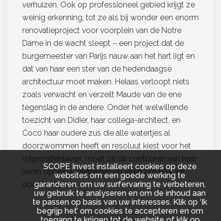
verhuizen. Ook op professioneel gebied krijgt ze
weinig erkenning, tot ze als bij wonder een enorm
renovatieproject voor voorplein van de Notre
Dame in de wacht sleept – een project dat de
burgemeester van Parijs nauw aan het hart ligt en
dat van haar een ster van de hedendaagse
architectuur moet maken. Helaas verloopt niets
zoals verwacht en verzeilt Maude van de ene
tegenslag in de andere. Onder het welwillende
toezicht van Didier, haar collega-architect, en
Coco haar oudere zus die alle watertjes al
doorzwommen heeft en resoluut kiest voor het
vrijgezellenleven, moet ze de contouren van haar
SCOPE Invest installeert cookies op deze
leven opnieuw definiëren en leren om haar wil
websites om een goede werking te
door te drijven.
garanderen, om uw surfervaring te verbeteren,
uw gebruik te analyseren en om de inhoud aan
te passen op basis van uw interesses. Klik op ‘Ik
begrijp het’ om cookies te accepteren en om
toegang te krijgen tot de website of klik op