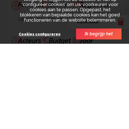
Formaat
Genre
Regisseur
‘configureer cookies’ om uw voorkeuren voor
cookies aan te passen. Opgepast, het
blokkeren van bepaalde cookies kan het goed
Langspeelfilm
Komedie
Valérie Donzelli
functioneren van de website belemmeren.
Rekentool
Ik begrijp het
Cookies configureren
Acteurs
Budget
Jaar
Valérie Donzelli
3.600.000€
2019
Mathieu Amalric
Bouli Lanners
Julie Delpy
Samir Guesmi
Fanny Ardant
Yolande Moreau
Thomas
Scimeca