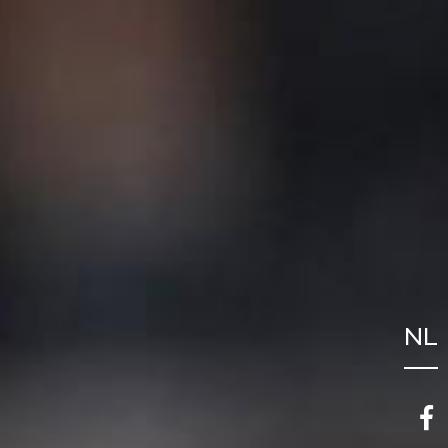
NL
FR
EN