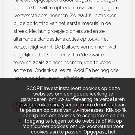
de bezetter willen optreden maar zich nog geen
'verzetsstrijders' noemen. Zo raakt hij betrokken
bij de oprichting van het eerste 'maquis' in de
streek. Met hun groepje pioniers zetten ze
allerhande clandestiene acties op touw. Het
verzet krijgt vormt. De Duitsers komen hem wel
degelijk op het spoor en zitten 'de zwarte
terrorist', zoals ze hem noemen, voortdurend
achterna. Ondanks alles zal Addi Ba het nog drie
jaar volhouden: leven, liefhebben, vechten...
SCOPE Invest installeert cookies op deze
websites om een goede werking te
garanderen, om uw surfervaring te verbeteren,
Formaat
Genre
Regisseur
uw gebruik te analyseren en om de inhoud aan
te passen op basis van uw interesses. Klik op ‘Ik
begrijp het’ om cookies te accepteren en om
Langspeelfilm
Historisch
Gabriel Le
toegang te krijgen tot de website of klik op
‘configureer cookies’ om uw voorkeuren voor
Bomin
cookies aan te passen. Opgepast, het