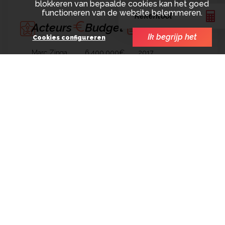
blokkeren van bepaalde cookies kan het goed
functioneren van de website belemmeren.
Rekentool
Acteurs
Budget
Jaar
Ik begrijp het
Cookies configureren
Marc Zinga
6.400.000€
2017
Alexandra Lamy
Astrid Whettnall
Louane Emera
Pierre
Deladonchamps
Rol van SCOPE
Financiering
Distributie
Financieel