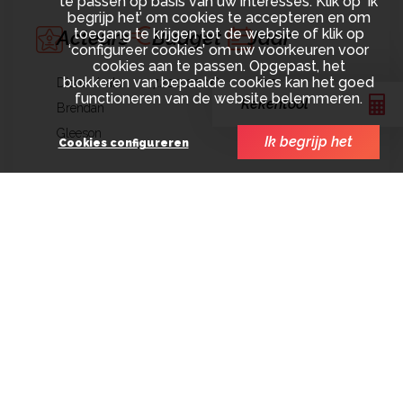
te passen op basis van uw interesses. Klik op ‘Ik
begrijp het’ om cookies te accepteren en om
toegang te krijgen tot de website of klik op
Acteurs
Budget
Jaar
‘configureer cookies’ om uw voorkeuren voor
cookies aan te passen. Opgepast, het
blokkeren van bepaalde cookies kan het goed
Diane Keaton
7.200.000€
2017
functioneren van de website belemmeren.
Rekentool
Brendan
Gleeson
Ik begrijp het
Cookies configureren
Rol van SCOPE
Financiering
Financieel
productiebeheer