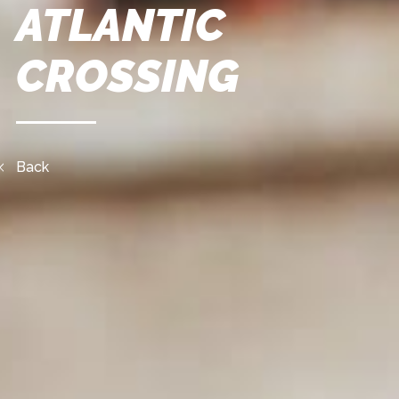
ATLANTIC
CROSSING
Back