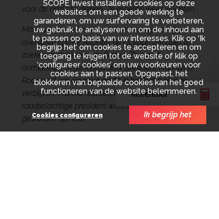
SCOPE Invest installeert cookies op deze
voor de nazi's te dienen. Ze moeten weer vluchten.
websites om een goede werking te
garanderen, om uw surfervaring te verbeteren,
Märtha en haar kinderen riskeren de gevaarlijke
uw gebruik te analyseren en om de inhoud aan
te passen op basis van uw interesses. Klik op ‘Ik
oversteek van de Atlantische Oceaan om asiel te
begrijp het’ om cookies te accepteren en om
zoeken in de Verenigde Staten. Ze wordt
toegang te krijgen tot de website of klik op
‘configureer cookies’ om uw voorkeuren voor
onmiddellijk uitgenodigd door president Franklin D.
cookies aan te passen. Opgepast, het
Roosevelt om als privé gaste in het Witte Huis te
blokkeren van bepaalde cookies kan het goed
functioneren van de website belemmeren.
verblijven. Märtha realiseert snel dat de
Rekentool
raadselachtige president waanzinnig verliefd is
Ik begrijp het
Cookies configureren
geworden op haar ...
Formaat
Genre
Regisseur
Serie
Biopic
Alexander Eik