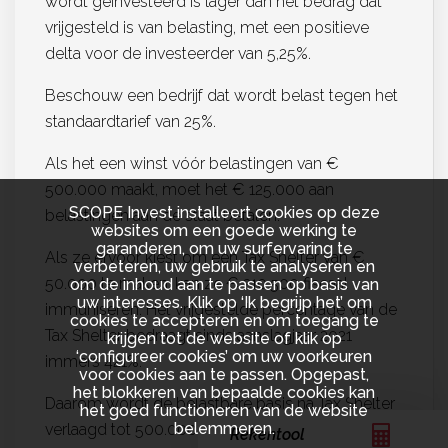
wordt geïnvesteerd is lager dan het bedrag dat
vrijgesteld is van belasting, met een positieve
delta voor de investeerder van 5,25%.
Beschouw een bedrijf dat wordt belast tegen het
standaardtarief van 25%.
Als het een winst vóór belastingen van €
500.000 maakt, moet het € 125.000 aan
SCOPE Invest installeert cookies op deze
belastingen aan de staat betalen.
websites om een goede werking te
garanderen, om uw surfervaring te
Als ze ervoor kiest om een Tax Shelter van €
verbeteren, uw gebruik te analyseren en
50.000 te maken, kan ze € 210.500 fiscaal
om de inhoud aan te passen op basis van
uw interesses. Klik op ‘Ik begrijp het’ om
immuniseren. Het vrijgestelde percentage van de
cookies te accepteren en om toegang te
Tax Shelter bedraagt sinds aanslagjaar 2021
krijgen tot de website of klik op
‘configureer cookies’ om uw voorkeuren
immers 421%.
voor cookies aan te passen. Opgepast,
het blokkeren van bepaalde cookies kan
Daarom wordt de belastbare basis na Tax Shelter
het goed functioneren van de website
belemmeren.
verlaagd tot 500.000 – 210.500 = € 289.500.
Rekentool