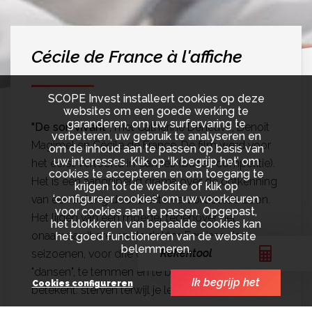
Cécile de France à l'affiche
SCOPE Invest installeert cookies op deze
websites om een goede werking te
garanderen, om uw surfervaring te
"De son vivant"
, met Catherine Deneuve, Benoît
verbeteren, uw gebruik te analyseren en
Magimel en Cécile de France. De film werd voor
om de inhoud aan te passen op basis van
uw interesses. Klik op ‘Ik begrijp het’ om
het eerst vertoond in Cannes (buiten competitie).
cookies te accepteren en om toegang te
Het is een aangrijpend drama over de ontkenning
krijgen tot de website of klik op
‘configureer cookies’ om uw voorkeuren
van een te jong door ziekte veroordeelde zoon.
voor cookies aan te passen. Opgepast,
Het lijden van een moeder tegenover het
het blokkeren van bepaalde cookies kan
onaanvaardbare, en de dokter. Een jaar, vier
het goed functioneren van de website
belemmeren.
Rekentool
seizoenen, voor drie om met de ziekte te
"dansen", te temmen en te begrijpen wat het
Ik begrijp het
Cookies configureren
betekent: sterven terwijl je leeft.